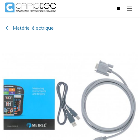
Se rendre au contenu
Matériel électrique