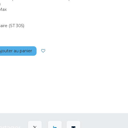
)
Max
aire (ST 305)
jouter au panier
artager