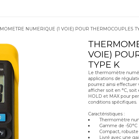
ions
Matériel
Formation
Actus
À propos
Recrute
MOMETRE NUMERIQUE (1 VOIE) POUR THERMOCOUPLES T
THERMOME
VOIE) PO
TYPE K
Le thermomètre numér
applications de régulati
pourrez ainsi effectuer
afficher soit en °C, soi
HOLD et MAX pour perme
conditions spécifiques.
Caractéristiques :
Thermomètre numér
Gamme de -50°C à
Compact, robuste
Livré avec une gai