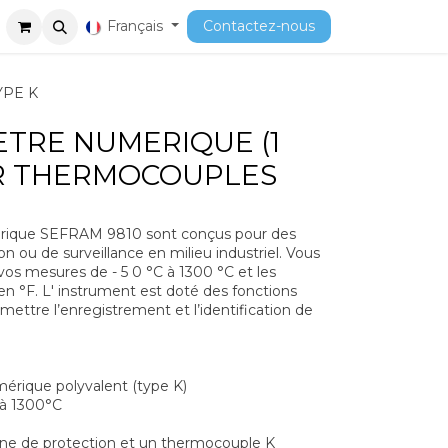
ment
Cours
Français
Contactez-nous
YPE K
TRE NUMERIQUE (1
UR THERMOCOUPLES
ique SEFRAM 9810 sont conçus pour des
on ou de surveillance en milieu industriel. Vous
 vos mesures de - 5 0 °C à 1300 °C et les
t en °F. L' instrument est doté des fonctions
ttre l’enregistrement et l’identification de
ique polyvalent (type K)
 1300°C
ne de protection et un thermocouple K