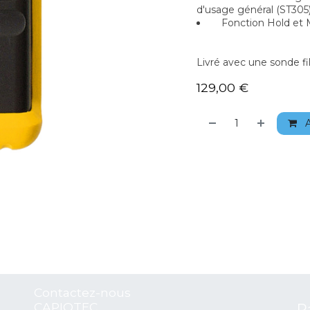
d'usage général (ST305
Fonction Hold et 
Livré avec une sonde fil
129,00
€
A
Contactez-nous
CAPIOTEC
P