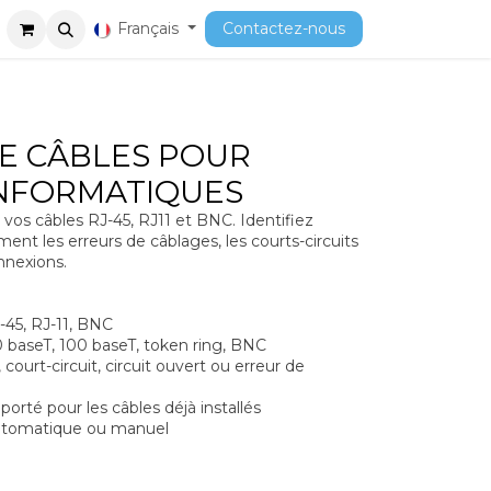
ment
Cours
Français
Contactez-nous
E CÂBLES POUR
INFORMATIQUES
e vos câbles RJ-45, RJ11 et BNC. Identifiez
ent les erreurs de câblages, les courts-circuits
nnexions.
45, RJ-11, BNC
baseT, 100 baseT, token ring, BNC
ourt-circuit, circuit ouvert ou erreur de
rté pour les câbles déjà installés
tomatique ou manuel