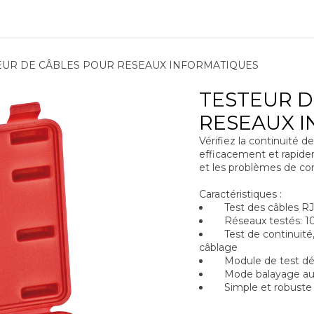
ions
Matériel
Formation
Actus
À propos
Recrute
EUR DE CÂBLES POUR RESEAUX INFORMATIQUES
TESTEUR D
RESEAUX 
Vérifiez la continuité d
efficacement et rapidem
et les problèmes de co
Caractéristiques :
Test des câbles RJ-
Réseaux testés: 10 
Test de continuité, c
câblage
Module de test dépo
Mode balayage au
Simple et robuste