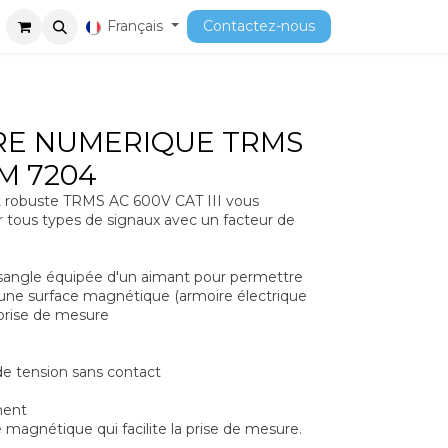
ment
Cours
Français
Contactez-nous
RE NUMERIQUE TRMS
M 7204
 robuste TRMS AC 600V CAT III vous
tous types de signaux avec un facteur de
e sangle équipée d'un aimant pour permettre
à une surface magnétique (armoire électrique
 prise de mesure
 de tension sans contact
ment
he magnétique qui facilite la prise de mesure.