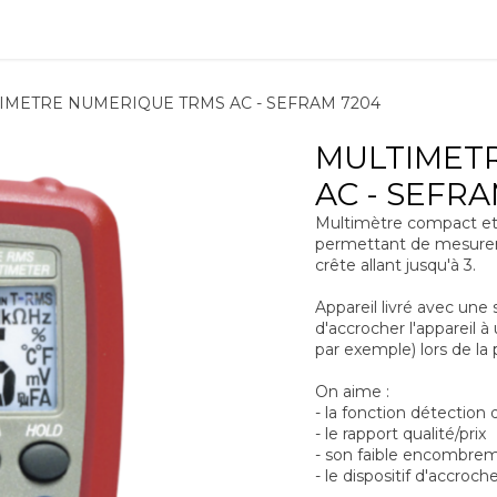
ions
Matériel
Formation
Actus
À propos
Recrute
IMETRE NUMERIQUE TRMS AC - SEFRAM 7204
MULTIMET
AC - SEFRA
Multimètre compact et
permettant de mesurer 
crête allant jusqu'à 3.
Appareil livré avec un
d'accrocher l'appareil 
par exemple) lors de la
On aime :
- la fonction détection
- le rapport qualité/prix
- son faible encombre
- le dispositif d'accroc