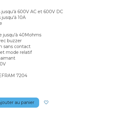
s jusqu'à 600V AC et 600V DC
 jusqu'à 10A
e
ce jusqu'à 40Mohms
vec buzzer
n sans contact
et mode relatif
 aimant
00V
 SEFRAM 7204
jouter au panier