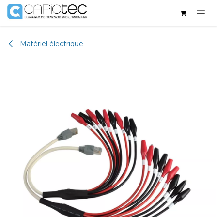
Se rendre au contenu
Matériel électrique