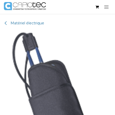
Se rendre au contenu
Matériel électrique