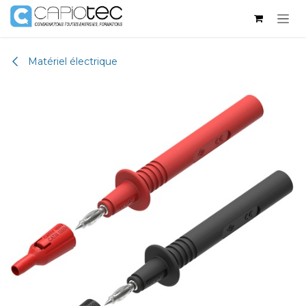
Se rendre au contenu
Matériel électrique