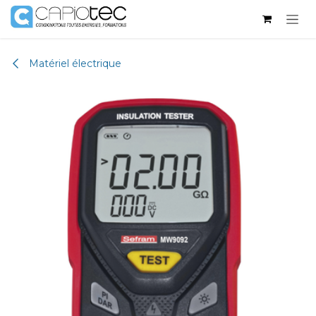
Se rendre au contenu
Matériel électrique