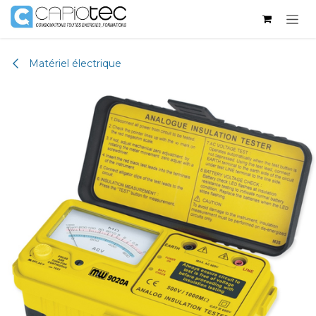
Se rendre au contenu
Matériel électrique