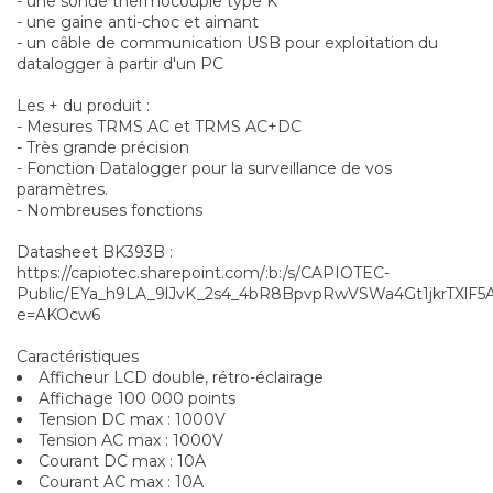
- une sonde thermocouple type K
- une gaine anti-choc et aimant
- un câble de communication USB pour exploitation du
datalogger à partir d'un PC
Les + du produit :
- Mesures TRMS AC et TRMS AC+DC
- Très grande précision
- Fonction Datalogger pour la surveillance de vos
paramètres.
- Nombreuses fonctions
Datasheet BK393B :
https://capiotec.sharepoint.com/:b:/s/CAPIOTEC-
Public/EYa_h9LA_9lJvK_2s4_4bR8BpvpRwVSWa4Gt1jkrTXlF5
e=AKOcw6
Caractéristiques
Afficheur LCD double, rétro-éclairage
Affichage 100 000 points
Tension DC max : 1000V
Tension AC max : 1000V
Courant DC max : 10A
Courant AC max : 10A