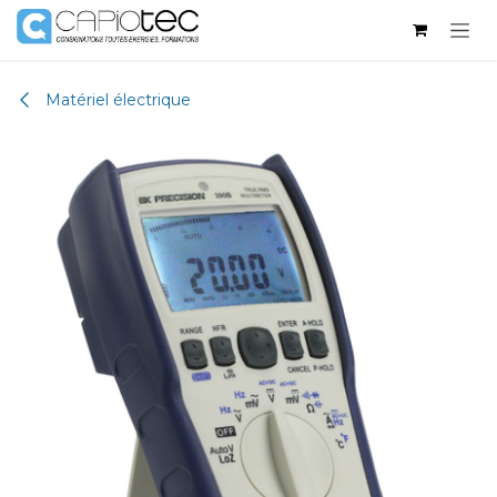
Se rendre au contenu
Matériel électrique