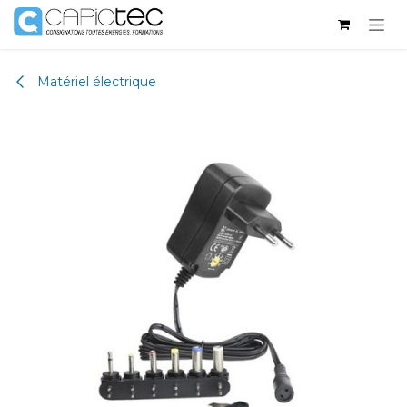
Se rendre au contenu
Matériel électrique