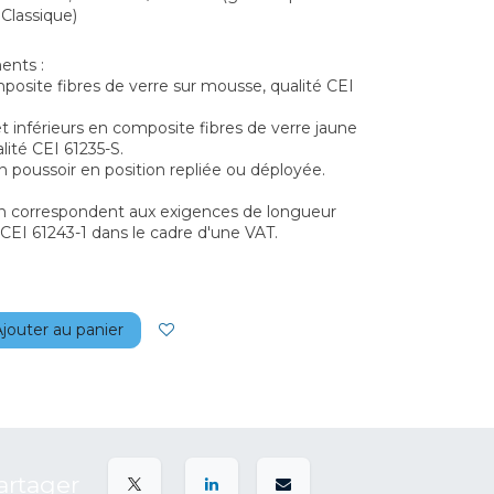
 Classique)
ents :
posite fibres de verre sur mousse, qualité CEI
et inférieurs en composite fibres de verre jaune
ité CEI 61235-S.
on poussoir en position repliée ou déployée.
ion correspondent aux exigences de longueur
 CEI 61243-1 dans le cadre d'une VAT.
jouter au panier
artager