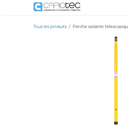
Se rendre au contenu
Boutique
Prestat
Tous les produits
Perche isolante télescopi