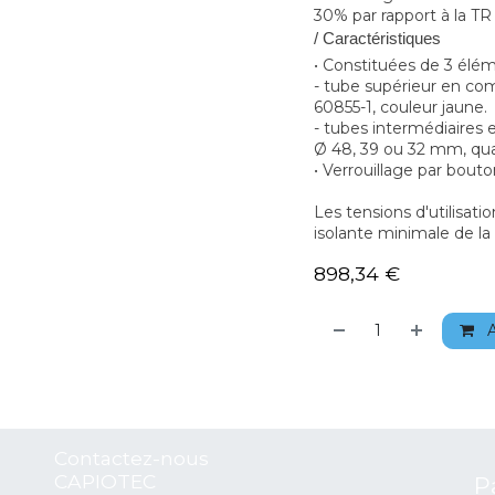
30% par rapport à la TR
/ Caractéristiques
• Constituées de 3 élém
- tube supérieur en com
60855-1, couleur jaune.
- tubes intermédiaires 
Ø 48, 39 ou 32 mm, qual
• Verrouillage par bout
Les tensions d'utilisat
isolante minimale de la
898,34
€
A
Contactez-nous
CAPIOTEC
P