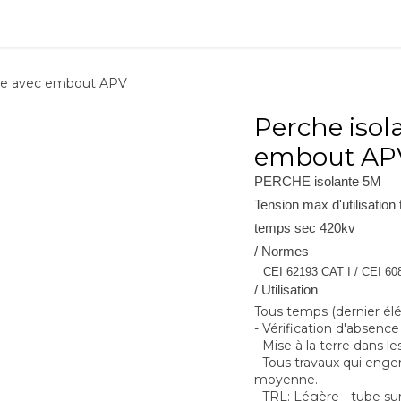
ions
Matériel
Formation
Actus
À propos
Recrute
que avec embout APV
Perche isol
embout AP
PERCHE isolante 5M
Tension max d'utilisation
temps sec 420kv
/ Normes
CEI 62193 CAT I / CEI 60
/ Utilisation
Tous temps (dernier él
- Vérification d'absence
- Mise à la terre dans
- Tous travaux qui eng
moyenne.
- TRL: Légère - tube s