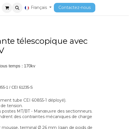
ment
Cours
Français
Contactez-nous
ante télescopique avec
V
 tous temps : 170kv
855-1 / CEI 61235-S
ément tube CEI 60855-1 déployé).
 de tension.
 les postes MT/BT - Manœuvre des sectionneurs.
endrent des contraintes mécaniques de charge
ur mousse, terminal Ø 26 mm (gain de poids de