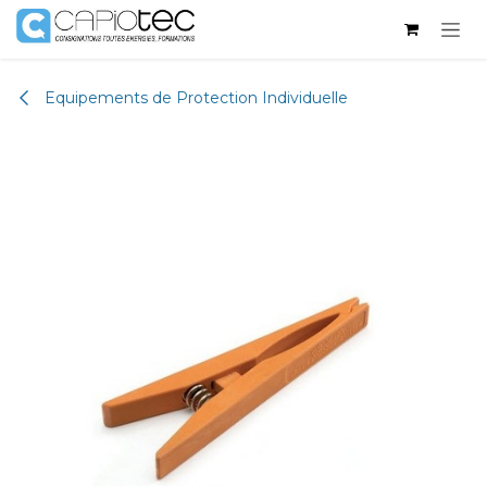
Se rendre au contenu
Equipements de Protection Individuelle