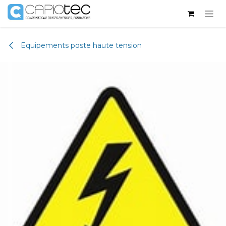
Se rendre au contenu
Equipements poste haute tension