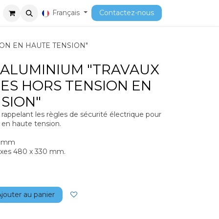
ment
Cours
Français
Contactez-nous
ON EN HAUTE TENSION"
ALUMINIUM "TRAVAUX
ES HORS TENSION EN
SION"
appelant les règles de sécurité électrique pour
n en haute tension.
0 mm
axes 480 x 330 mm.
jouter au panier