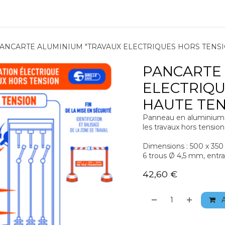
ions
Matériel
Formation
Actus
À propos
Recrute
ANCARTE ALUMINIUM "TRAVAUX ELECTRIQUES HORS TENSI
PANCARTE 
ELECTRIQU
HAUTE TEN
Panneau en aluminium r
les travaux hors tensio
Dimensions : 500 x 35
6 trous Ø 4,5 mm, entr
42,60
€
A