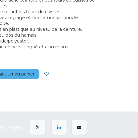
re de la ceinture et des tours de cuisses par
ues.
e reliant les tours de cuisses.
vec réglage et fermeture par boucle
ique.
 en plastique au niveau de la ceinture.
au dos du harnais
ide/polyester.
ue en acier zingué et aluminium.
jouter au panier
artager