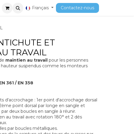
ment
Cours
Français
Contactez-nous
IL
NTICHUTE ET
AU TRAVAIL
de
maintien au travail
pour les personnes
 en hauteur suspendus comme les monteurs
EN 361 / EN 358
nts d'accrochage : 1er point d'accrochage dorsal
 2ème point dorsal par longe en sangle et
 par deux boucles en sangle à réunir.
n au travail avec rotation 180° et 2 dés
aux.
les par boucles métalliques.