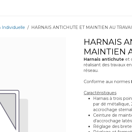
ions
Matériel
Formation
Actus
À propos
Recrute
Individuelle
HARNAIS ANTICHUTE ET MAINTIEN AU TRAVA
HARNAIS A
MAINTIEN 
Harnais antichute
et 
réalisant des travaux
réseau.
Conforme aux normes
Caractéristiques
Harnais à trois poi
par dé métallique,
accrochage sternal
Ceinture de maintie
d'accrochage latér
Réglage des bretel