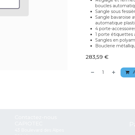
Réglage et fermetu
boucles automatiq
Sangle sous fessièr
Sangle bavaroise a
automatique plast
4 porte-accessoires
1 porte étiquettes 
Sangles en polyam
Bouclerie métalliq
283,59
€
A
Contactez-nous
CAPIOTEC
P
43 Boulevard des Alpes