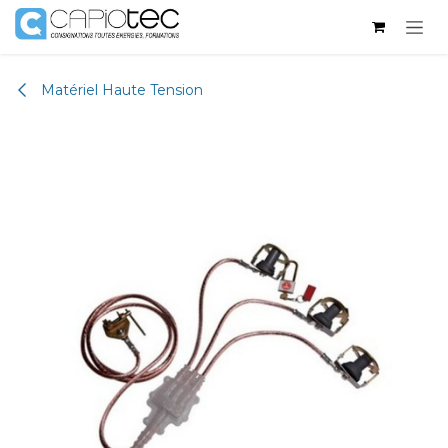
Se rendre au contenu
Matériel Haute Tension