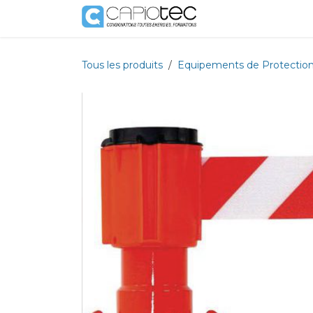
Se rendre au contenu
Boutique
Prestat
Tous les produits
Equipements de Protection 