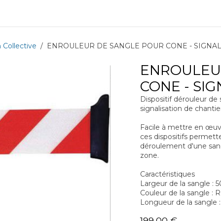
ions
Matériel
Formation
Actus
À propos
Recrute
Collective
ENROULEUR DE SANGLE POUR CONE - SIGNAL
ENROULEU
CONE - SI
Dispositif dérouleur de
signalisation de chantie
Facile à mettre en œuv
ces dispositifs permett
déroulement d'une sangl
zone.
Caractéristiques
Largeur de la sangle :
Couleur de la sangle : 
Longueur de la sangle 
199,00
€