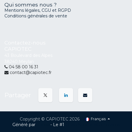
Qui sommes nous ?
Mentions légales, CGU et RGPD
Conditions générales de vente
Contactez-nous
CAPIOTEC
43 Boulevard des Alpes
38240 Meylan
04 58 00 16 31
contact@capiotec.fr
Partager
Copyright © CAPIOTEC 2026
Français
Généré par
Odoo
- Le #1
Open Source eCommerce