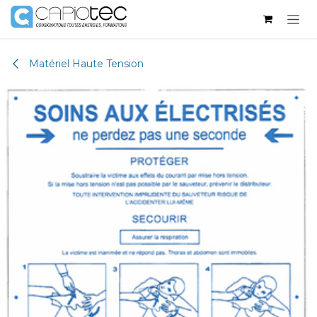
Se rendre au contenu
Matériel Haute Tension