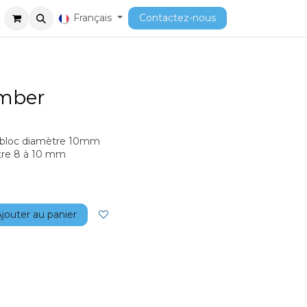
ment
Cours
Français
Contactez-nous
omber
; bloc diamètre 10mm
tre 8 à 10 mm
jouter au panier