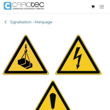
Se rendre au contenu
Signalisation - Marquage