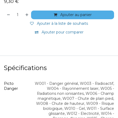
9,30
€
Ajouter au panier
Ajouter à la liste de souhaits
Ajouter pour comparer
Spécifications
Picto
W001 - Danger général
,
W003 - Radioactif
,
Danger
W004 - Rayonnement laser
,
W005 -
Radiations non ionisantes
,
W006 - Champ
magnétique
,
W007 - Chute de plain pied
,
W008 - Chute de hauteur
,
W009 - Risque
biologique
,
W010 - Gel
,
W011 - Surface
glissante
,
W012 - Electricité
,
W014 -