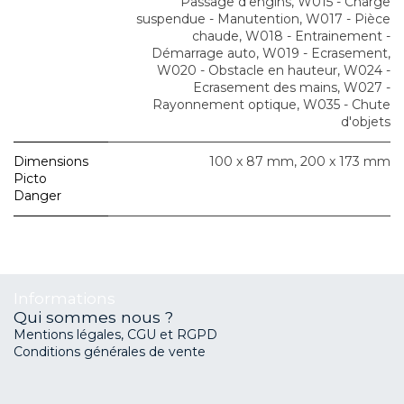
Passage d'engins
,
W015 - Charge
suspendue - Manutention
,
W017 - Pièce
chaude
,
W018 - Entrainement -
Démarrage auto
,
W019 - Ecrasement
,
W020 - Obstacle en hauteur
,
W024 -
Ecrasement des mains
,
W027 -
Rayonnement optique
,
W035 - Chute
d'objets
Dimensions
100 x 87 mm
,
200 x 173 mm
Picto
Danger
Informations
Qui sommes nous ?
Mentions légales, CGU et RGPD
Conditions générales de vente