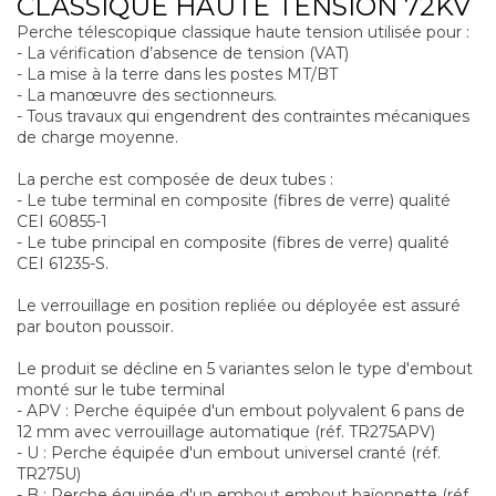
CLASSIQUE HAUTE TENSION 72KV
Perche télescopique classique haute tension utilisée pour :
- La vérification d’absence de tension (VAT)
- La mise à la terre dans les postes MT/BT
- La manœuvre des sectionneurs.
- Tous travaux qui engendrent des contraintes mécaniques
de charge moyenne.
La perche est composée de deux tubes :
- Le tube terminal en composite (fibres de verre) qualité
CEI 60855-1
- Le tube principal en composite (fibres de verre) qualité
CEI 61235-S.
Le verrouillage en position repliée ou déployée est assuré
par bouton poussoir.
Le produit se décline en 5 variantes selon le type d'embout
monté sur le tube terminal
- APV : Perche équipée d'un embout polyvalent 6 pans de
12 mm avec verrouillage automatique (réf. TR275APV)
- U : Perche équipée d'un embout universel cranté (réf.
TR275U)
- B : Perche équipée d'un embout embout baïonnette (réf.