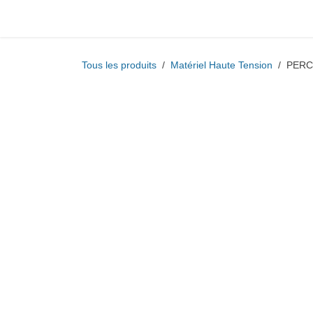
Se rendre au contenu
Boutique
Prestat
Tous les produits
Matériel Haute Tension
P