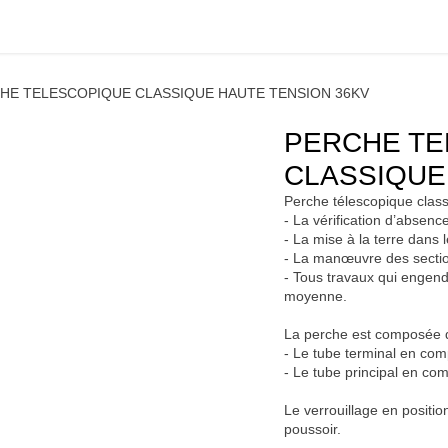
ions
Matériel
Formation
Actus
À propos
Recrute
ERCHE TELESCOPIQUE CLASSIQUE HAUTE TENSION 36KV
PERCHE T
CLASSIQUE
Perche télescopique cla
- La vérification d’abse
- La mise à la terre da
- La manœuvre des sec
- Tous travaux qui eng
moyenne.
La perche est composé
- Le tube terminal en c
- Le tube principal en c
Le verrouillage en posi
poussoir.