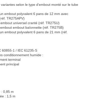
n 5 variantes selon le type d'embout monté sur
e d'un embout polyvalent 6 pans de 12 mm avec
ue (réf. TR275APV)
un embout universel cranté (réf. TR275U)
'un embout embout baïonnette (réf. TR275B)
 d'un embout polyvalent 6 pans de 21 mm (réf.
EC 60855-1 / IEC 61235-S
après conditionnement humide :
'élément terminal
lément principal
:
ée : 0,85 m
oyée : 1,5 m