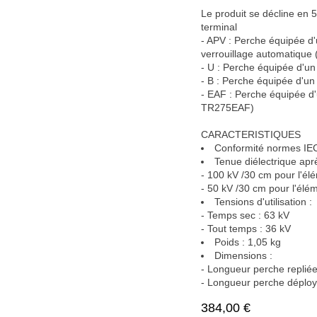
Le produit se décline e
le tube terminal
- APV : Perche équipé
verrouillage automatiq
- U : Perche équipée d'
- B : Perche équipée d
- EAF : Perche équipée
TR275EAF)
CARACTERISTIQUES
Conformité normes I
Tenue diélectrique 
- 100 kV /30 cm pour l
- 50 kV /30 cm pour l'é
Tensions d'utilisation 
- Temps sec : 63 kV
- Tout temps : 36 kV
Poids : 1,05 kg
Dimensions :
- Longueur perche repli
- Longueur perche dépl
384,00
€