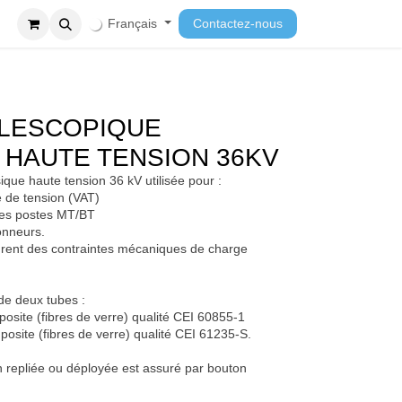
ment
Cours
Français
Contactez-nous
ELESCOPIQUE
 HAUTE TENSION 36KV
ssique haute tension 36 kV utilisée pour :
nce de tension (VAT)
ns les postes MT/BT
tionneurs.
endrent des contraintes mécaniques de charge
e de deux tubes :
omposite (fibres de verre) qualité CEI 60855-1
omposite (fibres de verre) qualité CEI 61235-S.
tion repliée ou déployée est assuré par bouton