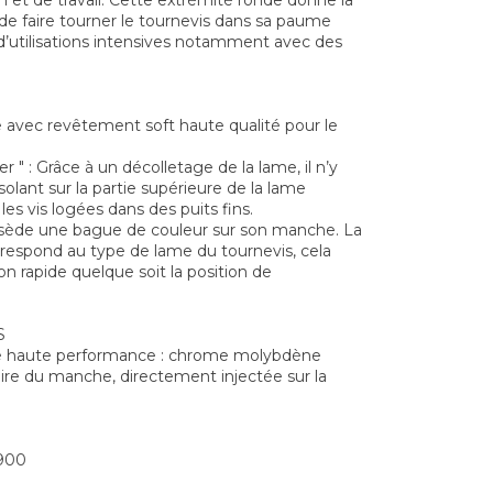
n et de travail. Cette extrémité ronde donne la
ur de faire tourner le tournevis dans sa paume
d’utilisations intensives notamment avec des
avec revêtement soft haute qualité pour le
" : Grâce à un décolletage de la lame, il n’y
olant sur la partie supérieure de la lame
es vis logées dans des puits fins.
ssède une bague de couleur sur son manche. La
rrespond au type de lame du tournevis, cela
on rapide quelque soit la position de
S
é haute performance : chrome molybdène
daire du manche, directement injectée sur la
900