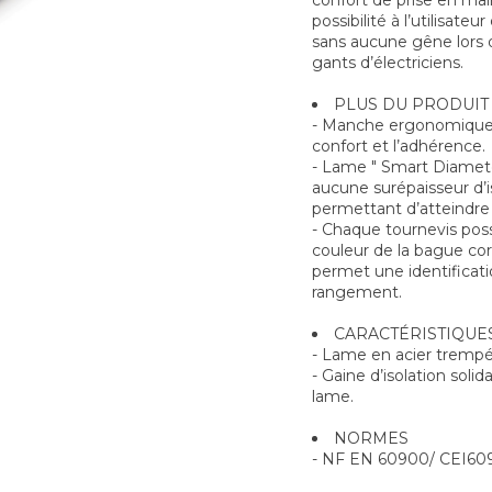
confort de prise en mai
possibilité à l’utilisate
sans aucune gêne lors 
gants d’électriciens.
PLUS DU PRODUIT
- Manche ergonomique 
confort et l’adhérence.
- Lame " Smart Diameter 
aucune surépaisseur d’is
permettant d’atteindre l
- Chaque tournevis po
couleur de la bague co
permet une identificati
rangement.
CARACTÉRISTIQUE
- Lame en acier tremp
- Gaine d’isolation soli
lame.
NORMES
- NF EN 60900/ CEI60