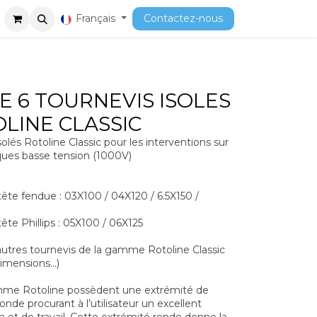
ment
Cours
Français
Contactez-nous
E 6 TOURNEVIS ISOLES
OLINE CLASSIC
solés Rotoline Classic pour les interventions sur
riques basse tension (1000V)
 tête fendue : 03X100 / 04X120 / 6.5X150 /
tête Phillips : 05X100 / 06X125
autres tournevis de la gamme Rotoline Classic
imensions...)
amme Rotoline possèdent une extrémité de
de procurant à l’utilisateur un excellent