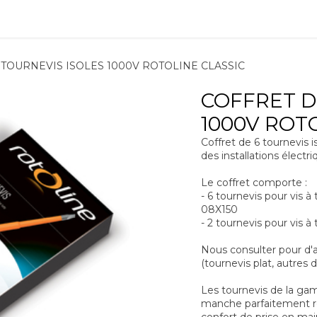
ions
Matériel
Formation
Actus
À propos
Recrute
 TOURNEVIS ISOLES 1000V ROTOLINE CLASSIC
COFFRET D
1000V ROT
Coffret de 6 tournevis i
des installations élect
Le coffret comporte :
- 6 tournevis pour vis à
08X150
- 2 tournevis pour vis à 
Nous consulter pour d'
(tournevis plat, autres d
Les tournevis de la g
manche parfaitement ron