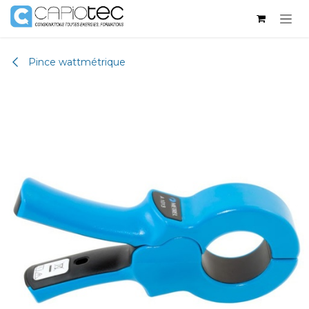
Se rendre au contenu
Pince wattmétrique