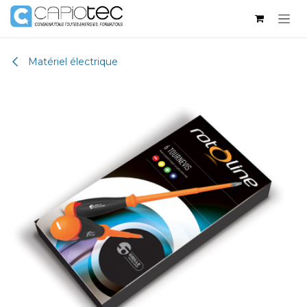
Se rendre au contenu
Matériel électrique