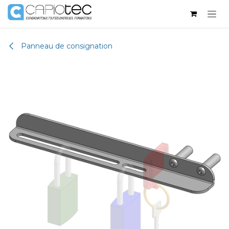
Se rendre au contenu
Panneau de consignation