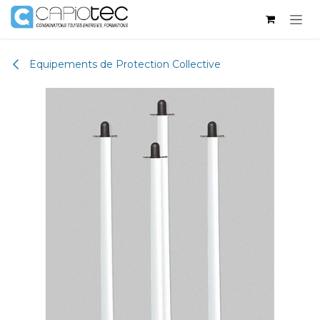
Se rendre au contenu
Equipements de Protection Collective