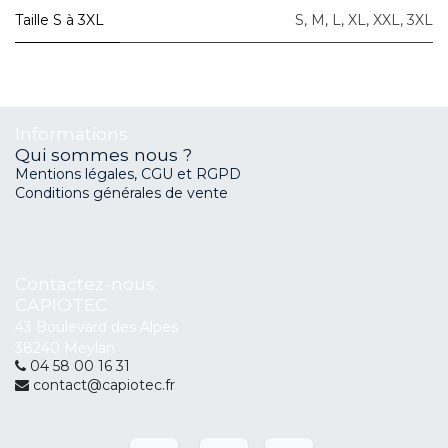
Taille S à 3XL
S
,
M
,
L
,
XL
,
XXL
,
3XL
Informations
Qui sommes nous ?
Mentions légales, CGU et RGPD
Conditions générales de vente
Contactez-nous
CAPIOTEC
43 Boulevard des Alpes
38240 Meylan
04 58 00 16 31
contact@capiotec.fr