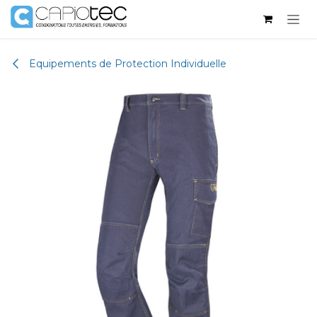
Se rendre au contenu
Equipements de Protection Individuelle