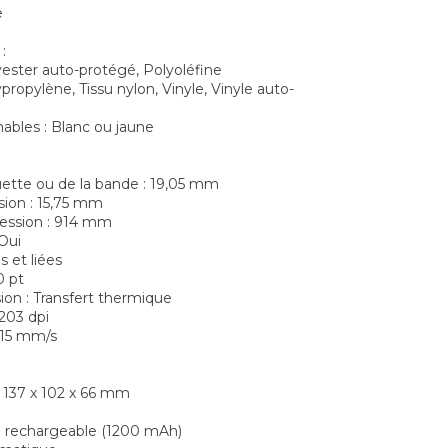
e
:
lyester auto-protégé, Polyoléfine
propylène, Tissu nylon, Vinyle, Vinyle auto-
bles : Blanc ou jaune
uette ou de la bande : 19,05 mm
sion : 15,75 mm
ression : 914 mm
 Oui
es et liées
0 pt
ion : Transfert thermique
 203 dpi
: 15 mm/s
 : 137 x 102 x 66 mm
on rechargeable (1200 mAh)