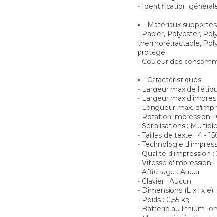
- Identification général
Matériaux supportés 
- Papier, Polyester, Po
thermorétractable, Poly
protégé
- Couleur des consomma
Caractéristiques
- Largeur max de l'étiq
- Largeur max d'impres
- Longueur max. d'imp
- Rotation impression :
- Sérialisations : Multipl
- Tailles de texte : 4 - 15
- Technologie d'impress
- Qualité d'impression :
- Vitesse d'impression 
- Affichage : Aucun
- Clavier : Aucun
- Dimensions (L x l x e)
- Poids : 0,55 kg
- Batterie au lithium-i