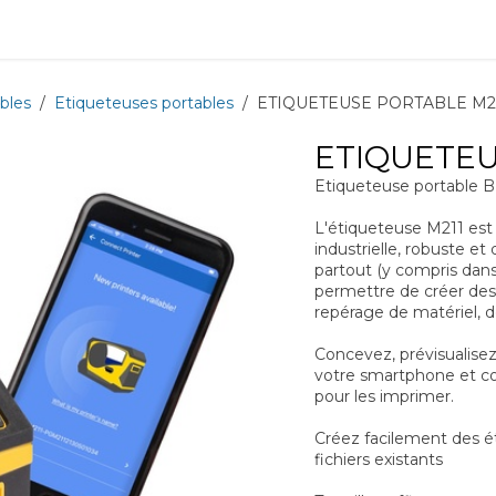
ions
Matériel
Formation
Actus
À propos
Recrute
bles
Etiqueteuses portables
ETIQUETEUSE PORTABLE M2
ETIQUETEU
Etiqueteuse portable
L'étiqueteuse M211 est
industrielle, robuste et
partout (y compris dans
permettre de créer des 
repérage de matériel, de
Concevez, prévisualise
votre smartphone et c
pour les imprimer.
Créez facilement des é
fichiers existants