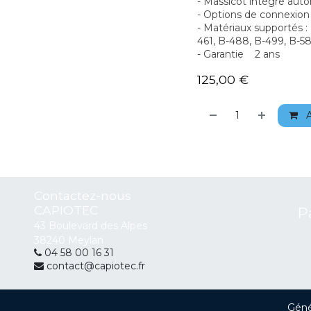
- Massicot intégré aut
- Options de connexion 
- Matériaux supportés :
461, B-488, B-499, B-58
- Garantie 2 ans
125,00
€
A
Contactez-nous
CAPIOTEC
P
43 Boulevard des Alpes
38240 Meylan
04 58 00 16 31
contact@capiotec.fr
Géné