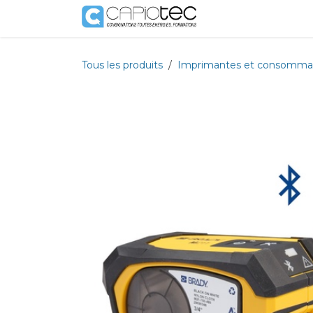
Se rendre au contenu
Boutique
Prestat
Tous les produits
Imprimantes et consomma