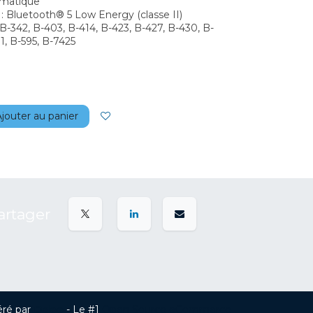
omatique
: Bluetooth® 5 Low Energy (classe II)
 B-342, B-403, B-414, B-423, B-427, B-430, B-
1, B-595, B-7425
jouter au panier
artager
ré par
Odoo
- Le #1
Open Source eCommerce