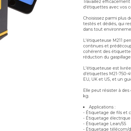
Travaillez efficacemen
d’étiquettes avec vos c
Choisissez parmi plus 
testés et dédiés, qui re
dans tout environneme
L'étiqueteuse M211 perm
continues et prédécou
cohérent des étiquette
réduction du gaspillage 
L'étiqueteuse est livr
d’étiquettes M21-750-49
EU, UK et US, et un gu
Elle peut résister à de
kg.
Applications :
- Étiquetage de fils et 
- Étiquetage électrique
- Étiquetage Lean/5S
- Étiquetage télécom/