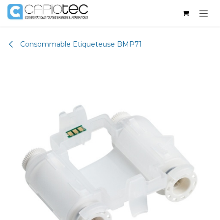
Se rendre au contenu
Consommable Etiqueteuse BMP71