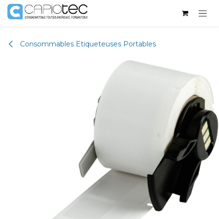
Se rendre au contenu
Consommables Etiqueteuses Portables