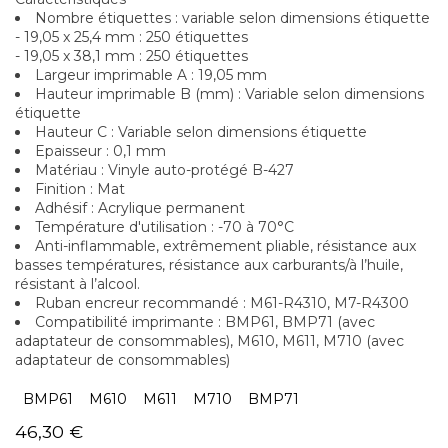
Nombre étiquettes : variable selon dimensions étiquette
- 19,05 x 25,4 mm : 250 étiquettes
- 19,05 x 38,1 mm : 250 étiquettes
Largeur imprimable A : 19,05 mm
Hauteur imprimable B (mm) : Variable selon dimensions
étiquette
Hauteur C : Variable selon dimensions étiquette
Epaisseur : 0,1 mm
Matériau : Vinyle auto-protégé B-427
Finition : Mat
Adhésif : Acrylique permanent
Température d'utilisation : -70 à 70°C
Anti-inflammable, extrêmement pliable, résistance aux
basses températures, résistance aux carburants/à l’huile,
résistant à l’alcool.
Ruban encreur recommandé : M61-R4310, M7-R4300
Compatibilité imprimante : BMP61, BMP71 (avec
adaptateur de consommables), M610, M611, M710 (avec
adaptateur de consommables)
BMP61
M610
M611
M710
BMP71
46,30
€