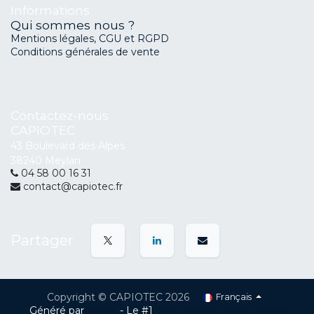
Informations
Qui sommes nous ?
Mentions légales, CGU et RGPD
Conditions générales de vente
Contactez-nous
CAPIOTEC
43 Boulevard des Alpes
38240 Meylan
04 58 00 16 31
contact@capiotec.fr
Partager
Copyright © CAPIOTEC 2026
Français
Généré par
Odoo
- Le #1
Open Source eCommerce