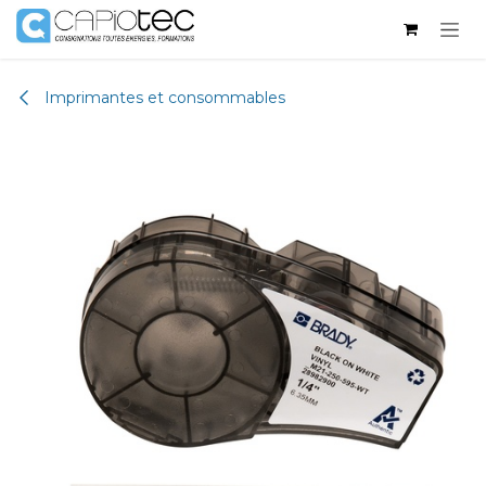
Se rendre au contenu
Imprimantes et consommables