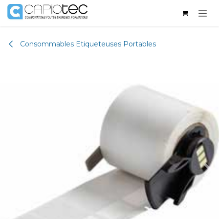
Se rendre au contenu
Consommables Etiqueteuses Portables