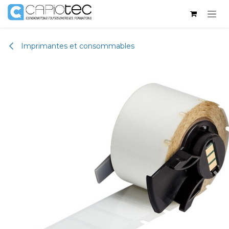
Se rendre au contenu
Imprimantes et consommables