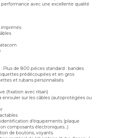
performance avec une excellente qualité
s imprimés
câbles
datacom
e
: Plus de 800 pièces standard : bandes
étiquettes prédécoupées et en gros
ettes et rubans personnalisés.
e (fixation avec rilsan)
à enrouler sur les câbles (autoprotégées ou
er
actables
'identification d'équipements (plaque
tion composants électroniques...)
cation de boutons, voyants