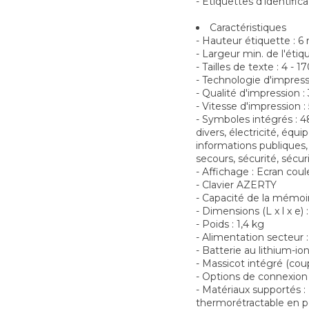
- Etiquettes d'identifica
Caractéristiques
- Hauteur étiquette : 
- Largeur min. de l'éti
- Tailles de texte : 4 - 1
- Technologie d'impress
- Qualité d'impression :
- Vitesse d'impression 
- Symboles intégrés : 
divers, électricité, équ
informations publiques, 
secours, sécurité, sécu
- Affichage : Ecran cou
- Clavier AZERTY
- Capacité de la mémoir
- Dimensions (L x l x e) 
- Poids : 1,4 kg
- Alimentation secteur 
- Batterie au lithium-i
- Massicot intégré (co
- Options de connexion 
- Matériaux supportés 
thermorétractable en po