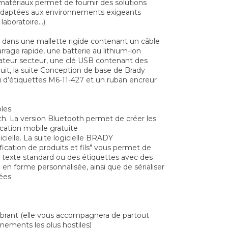
matériaux permet de fournir des solutions
 adaptées aux environnements exigeants
laboratoire...)
e dans une mallette rigide contenant un câble
age rapide, une batterie au lithium-ion
ateur secteur, une clé USB contenant des
duit, la suite Conception de base de Brady
u d’étiquettes M6-11-427 et un ruban encreur
bles
th. La version Bluetooth permet de créer les
ication mobile gratuite
icielle. La suite logicielle BRADY
ation de produits et fils" vous permet de
e texte standard ou des étiquettes avec des
e en forme personnalisée, ainsi que de sérialiser
ées.
brant (elle vous accompagnera de partout
ements les plus hostiles)