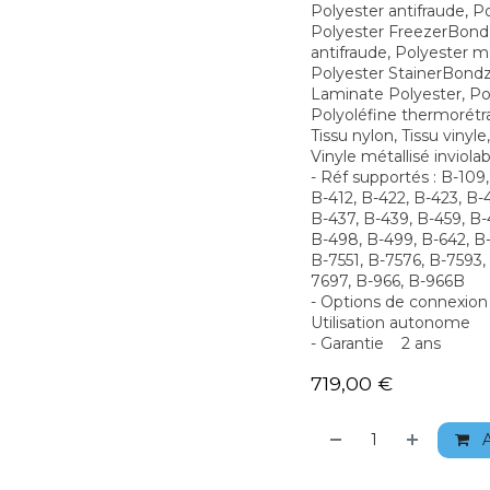
Polyester antifraude, P
Polyester FreezerBondz
antifraude, Polyester m
Polyester StainerBond
Laminate Polyester, Pol
Polyoléfine thermorétra
Tissu nylon, Tissu vinyle
Vinyle métallisé inviolab
- Réf supportés : B-109,
B-412, B-422, B-423, B-
B-437, B-439, B-459, B-
B-498, B-499, B-642, B-
B-7551, B-7576, B-7593,
7697, B-966, B-966B
- Options de connexion
Utilisation autonome
- Garantie 2 ans
719,00
€
A