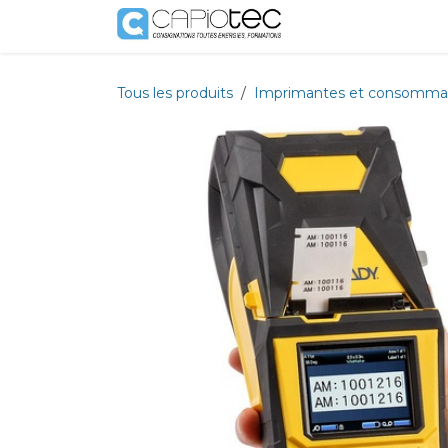
Se rendre au contenu
Boutique
Prestat
Tous les produits
Imprimantes et consomma