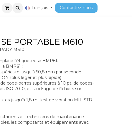
ment
Cours
Français
Contactez-nous
SE PORTABLE M610
 BRADY M610
mplace l'étiqueteuse BMP61.
à la BMP61 :
 supérieure jusqu’à 50,8 mm par seconde
ION (plus léger et plus rapide)
 de code-barres supérieures à 10 pt, de codes-
s ISO 7010, et stockage de fichiers sur
chutes jusqu’à 1,8 m, test de vibration MIL-STD-
ctriciens et techniciens de maintenance
es câbles, les composants et équipements avec