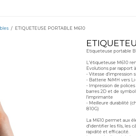
ions
Matériel
Formation
Actus
À propos
Recrute
bles
ETIQUETEUSE PORTABLE M610
ETIQUETEU
Etiqueteuse portable
L'étiqueteuse M610 re
Evolutions par rapport 
- Vitesse d’impression
- Batterie NiMH vers Li-
- Impression de polices
barres 2D et de symbole
l’imprimante
- Meilleure durabilité (
810G)
La M610 permet aux éle
d'identifier les fils, l
rapidité et efficacité.