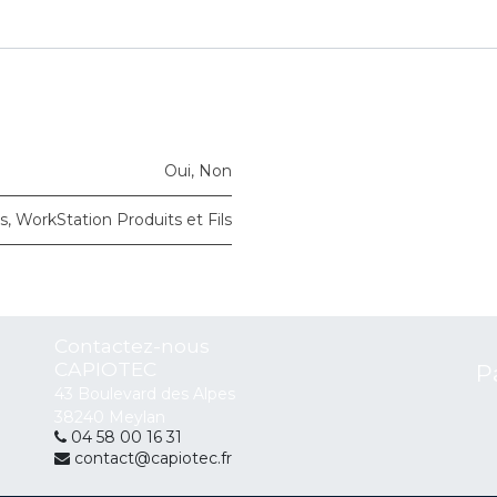
Oui
,
Non
s
,
WorkStation Produits et Fils
Contactez-nous
CAPIOTEC
P
43 Boulevard des Alpes
38240 Meylan
04 58 00 16 31
contact@capiotec.fr