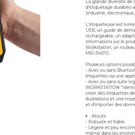
La grande diversité de 
d'étiquetage durables
(industrie, électronique, 
L'étiqueteuse est livré
USB, un guide de démarr
rechargeable, un adapt
informations sur le pro
Workstation, un roulea
M61-R4310.
Plusieurs options possi
- Avec ou sans Bluetoo
étiquettes via une appl
- Avec ou sans suite log
WORKSTATION "Identific
créer des étiquettes d
illustrations et une mis
et d’importer des donn
Atouts
- Robuste et fiable
- Légère et peu encom
même dans les environn