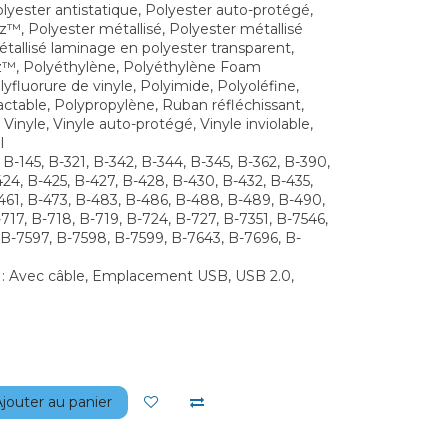
olyester antistatique, Polyester auto-protégé,
™, Polyester métallisé, Polyester métallisé
étallisé laminage en polyester transparent,
z™, Polyéthylène, Polyéthylène Foam
yfluorure de vinyle, Polyimide, Polyoléfine,
ctable, Polypropylène, Ruban réfléchissant,
, Vinyle, Vinyle auto-protégé, Vinyle inviolable,
l
 B-145, B-321, B-342, B-344, B-345, B-362, B-390,
424, B-425, B-427, B-428, B-430, B-432, B-435,
461, B-473, B-483, B-486, B-488, B-489, B-490,
717, B-718, B-719, B-724, B-727, B-7351, B-7546,
 B-7597, B-7598, B-7599, B-7643, B-7696, B-
 : Avec câble, Emplacement USB, USB 2.0,
jouter au panier