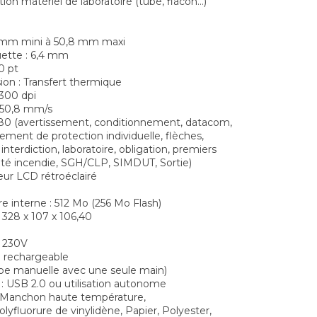
tion matériel de laboratoire (tube, flacon...)
6 mm mini à 50,8 mm maxi
quette : 6,4 mm
70 pt
ion : Transfert thermique
 300 dpi
: 50,8 mm/s
480 (avertissement, conditionnement, datacom,
ipement de protection individuelle, flèches,
interdiction, laboratoire, obligation, premiers
rité incendie, SGH/CLP, SIMDUT, Sortie)
leur LCD rétroéclairé
e interne : 512 Mo (256 Mo Flash)
: 328 x 107 x 106,40
: 230V
on rechargeable
upe manuelle avec une seule main)
: USB 2.0 ou utilisation autonome
: Manchon haute température,
lyfluorure de vinylidène, Papier, Polyester,