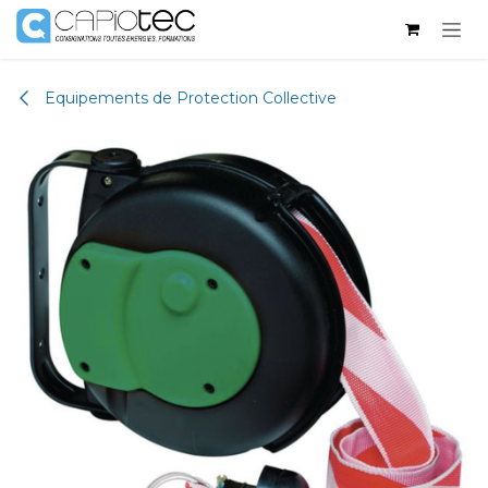
Se rendre au contenu
Equipements de Protection Collective