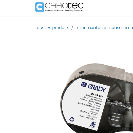
Se rendre au contenu
Boutique
Prestat
Tous les produits
Imprimantes et consomma