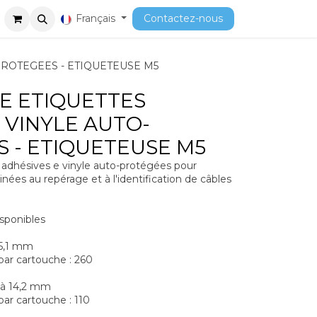
ment
Cours
Français
Contactez-nous
ROTEGEES - ETIQUETEUSE M5
E ETIQUETTES
 VINYLE AUTO-
 - ETIQUETEUSE M5
 adhésives e vinyle auto-protégées pour
nées au repérage et à l'identification de câbles
sponibles
à 5,1 mm
par cartouche : 260
7 à 14,2 mm
ar cartouche : 110