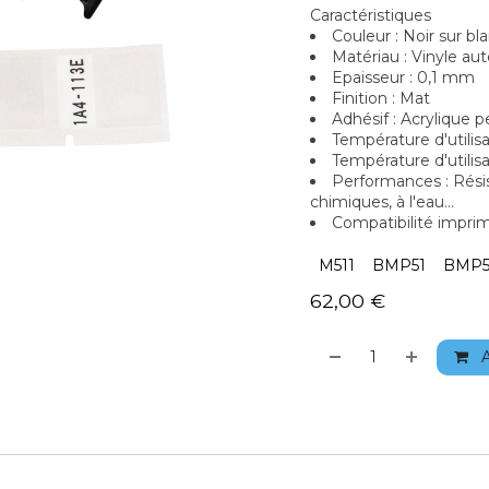
Caractéristiques
Couleur : Noir sur bl
Matériau : Vinyle au
Epaisseur : 0,1 mm
Finition : Mat
Adhésif : Acrylique
Température d'utilisa
Température d'utilis
Performances : Résist
chimiques, à l'eau...
Compatibilité impr
M511
BMP51
BMP5
62,00
€
A