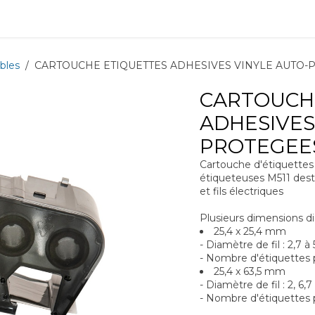
ions
Matériel
Formation
Actus
À propos
Recrute
bles
CARTOUCHE ETIQUETTES ADHESIVES VINYLE AUTO-P
CARTOUCH
ADHESIVES
PROTEGEES
Cartouche d'étiquettes
étiqueteuses M511 desti
et fils électriques
Plusieurs dimensions di
25,4 x 25,4 mm
- Diamètre de fil : 2,7 
- Nombre d'étiquettes 
25,4 x 63,5 mm
- Diamètre de fil : 2, 6,
- Nombre d'étiquettes p