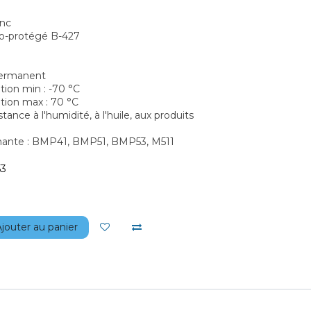
anc
to-protégé B-427
 permanent
tion min : -70 °C
ation max : 70 °C
ance à l'humidité, à l'huile, aux produits
imante : BMP41, BMP51, BMP53, M511
3
jouter au panier