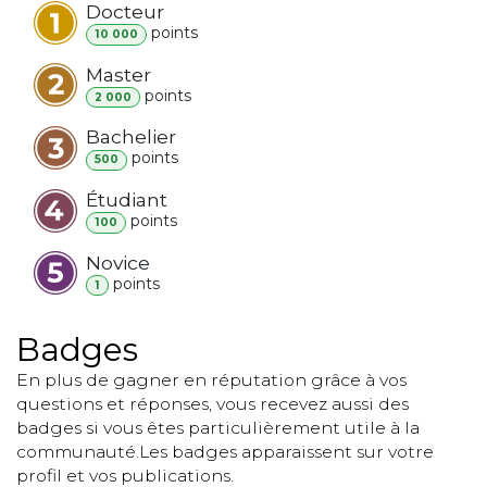
Docteur
point
s
10 000
Master
point
s
2 000
Bachelier
point
s
500
Étudiant
point
s
100
Novice
point
s
1
Badges
En plus de gagner en réputation grâce à vos
questions et réponses, vous recevez aussi des
badges si vous êtes particulièrement utile à la
communauté.
Les badges apparaissent sur votre
profil et vos publications.