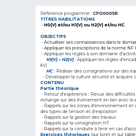
Référence programme :
CFO0005R
TITRES HABILITATIONS
•
H0(V) et/ou H1(V) ou H2(V) et/ou HC
OBJECTIFS
•
Actualiser se
s connaissa
nces dans le domain
•
Appliquer
les prescriptions de la norme NF 
•
Appliquer les règles à son domaine d'activ
H1(V) – H2(V)
: Appliquer les règles d'enc
kV)
HC
: Réaliser des consignations sur des
•
Développer la culture sécurité et acquérir 
CONTENU
Partie théorique
•
Retour d’expérience : Revue des difficultés 
échange sur des évènement en lien avec la sé
•
Rappels sur les zones d’environnement et di
des types de tension et d’exposition
•
Rappels sur la gestion des travaux
•
Rappels sur la consignation HT
•
Rappels sur la conduite à tenir en cas d’acc
Exercices théoriques
(sur livret et sur tab