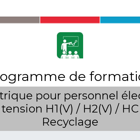
ions
Matériel
Formation
Actus
À propos
Recrute
rogramme de formati
ctrique pour personnel éle
tension H1(V) / H2(V) / HC
Recyclage