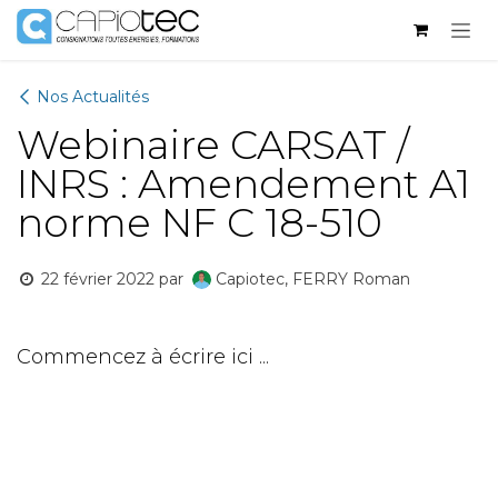
Se rendre au contenu
Nos Actualités
Webinaire CARSAT /
INRS : Amendement A1
norme NF C 18-510
22 février 2022
par
Capiotec, FERRY Roman
c
Commencez à écrire ici ...