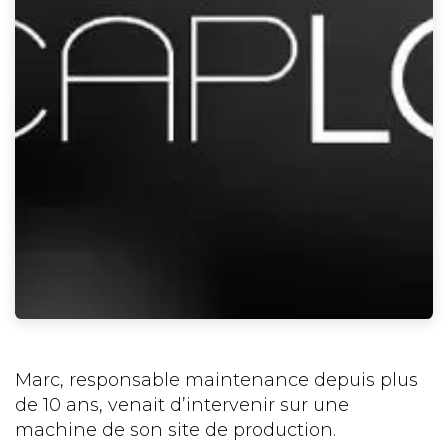
Marc, responsable maintenance depuis plus
de 10 ans, venait d’intervenir sur une
machine de son site de production.