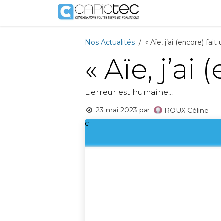
Se rendre au contenu
Boutique
Prestat
Nos Actualités
« Aïe, j’ai (encore) fait
« Aïe, j’ai
L'erreur est humaine...
23 mai 2023
par
ROUX Céline
c