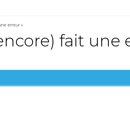
ions
Matériel
Formation
Actus
À propos
Recrute
 une erreur ».
 (encore) fait une 