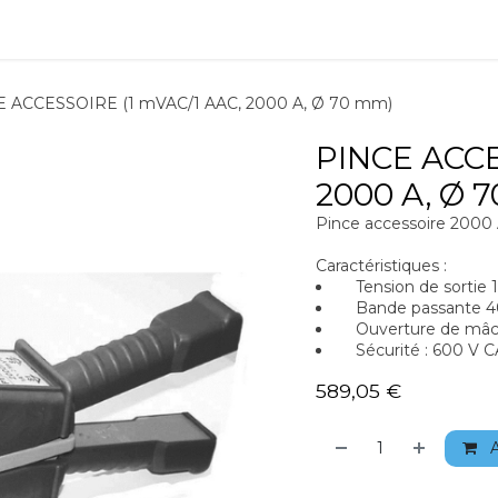
ions
Matériel
Formation
Actus
À propos
Recrute
 ACCESSOIRE (1 mVAC/1 AAC, 2000 A, Ø 70 mm)
PINCE ACCE
2000 A, Ø 
Pince accessoire 2000
Caractéristiques :
Tension de sortie 
Bande passante 40
Ouverture de mâc
Sécurité : 600 V CA
589,05
€
A