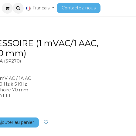
ment
Cours
Français
Contactez-nous
SSOIRE (1 mVAC/1 AAC,
70 mm)
 A (SP270)
1mV AC / 1A AC
 Hz à 5 KHz
hoire 70 mm
T III
jouter au panier