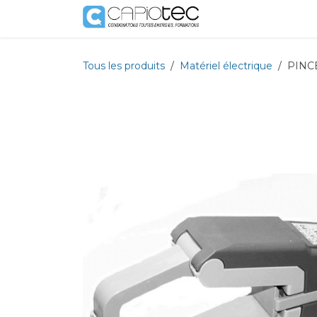
Se rendre au contenu
Boutique
Prestat
Tous les produits
Matériel électrique
PINCE