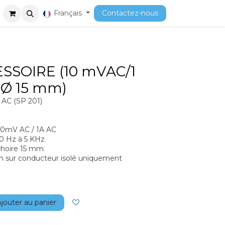
ment
Cours
Français
Contactez-nous
SSOIRE (10 mVAC/1
 Ø 15 mm)
 AC (SP 201)
10mV AC / 1A AC
 Hz à 5 KHz
hoire 15 mm
on sur conducteur isolé uniquement
jouter au panier