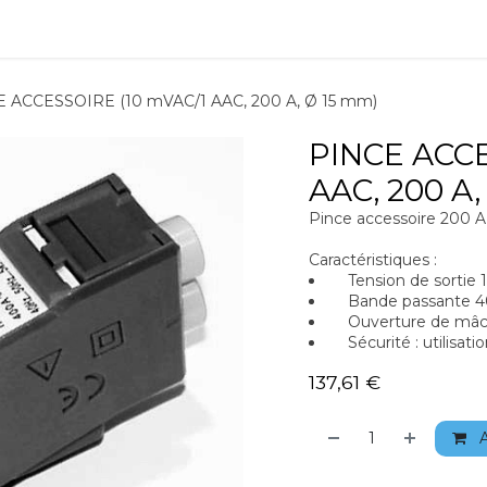
ions
Matériel
Formation
Actus
À propos
Recrute
 ACCESSOIRE (10 mVAC/1 AAC, 200 A, Ø 15 mm)
PINCE ACCE
AAC, 200 A,
Pince accessoire 200 A
Caractéristiques :
Tension de sortie 
Bande passante 40
Ouverture de mâc
Sécurité : utilisati
137,61
€
A