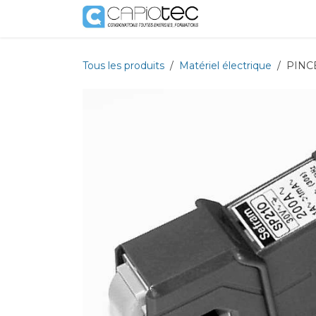
Se rendre au contenu
Boutique
Prestat
Tous les produits
Matériel électrique
PINCE