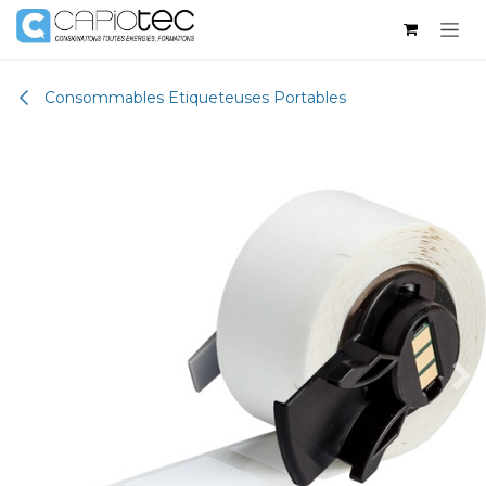
Se rendre au contenu
Consommables Etiqueteuses Portables