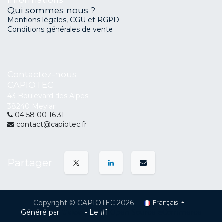
Qui sommes nous ?
Mentions légales, CGU et RGPD
Conditions générales de vente
Contactez-nous
CAPIOTEC
43 Boulevard des Alpes
38240 Meylan
04 58 00 16 31
contact@capiotec.fr
Partager
Copyright © CAPIOTEC 2026
Français
Généré par
Odoo
- Le #1
Open Source eCommerce