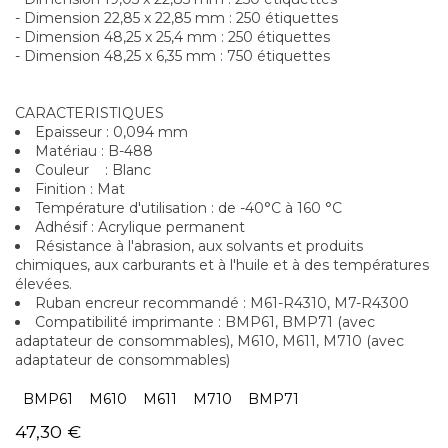
- Dimension 22,85 x 22,85 mm : 250 étiquettes
- Dimension 48,25 x 25,4 mm : 250 étiquettes
- Dimension 48,25 x 6,35 mm : 750 étiquettes
CARACTERISTIQUES
Epaisseur : 0,094 mm
Matériau : B-488
Couleur : Blanc
Finition : Mat
Température d'utilisation : de -40°C à 160 °C
Adhésif : Acrylique permanent
Résistance à l'abrasion, aux solvants et produits
chimiques, aux carburants et à l'huile et à des températures
élevées.
Ruban encreur recommandé : M61-R4310, M7-R4300
Compatibilité imprimante : BMP61, BMP71 (avec
adaptateur de consommables), M610, M611, M710 (avec
adaptateur de consommables)
BMP61
M610
M611
M710
BMP71
47,30
€