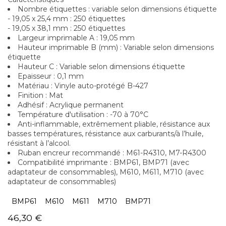
Nombre étiquettes : variable selon dimensions étiquette
- 19,05 x 25,4 mm : 250 étiquettes
- 19,05 x 38,1 mm : 250 étiquettes
Largeur imprimable A : 19,05 mm
Hauteur imprimable B (mm) : Variable selon dimensions
étiquette
Hauteur C : Variable selon dimensions étiquette
Epaisseur : 0,1 mm
Matériau : Vinyle auto-protégé B-427
Finition : Mat
Adhésif : Acrylique permanent
Température d'utilisation : -70 à 70°C
Anti-inflammable, extrêmement pliable, résistance aux
basses températures, résistance aux carburants/à l’huile,
résistant à l’alcool.
Ruban encreur recommandé : M61-R4310, M7-R4300
Compatibilité imprimante : BMP61, BMP71 (avec
adaptateur de consommables), M610, M611, M710 (avec
adaptateur de consommables)
BMP61
M610
M611
M710
BMP71
46,30
€