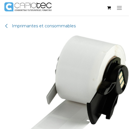
Se rendre au contenu
Imprimantes et consommables