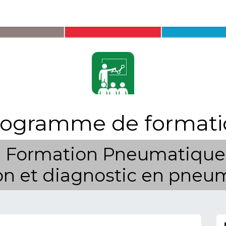
ions
Matériel
Formation
Actus
À propos
Recrute
rogramme de formati
Formation Pneumatique
ion et diagnostic en pne