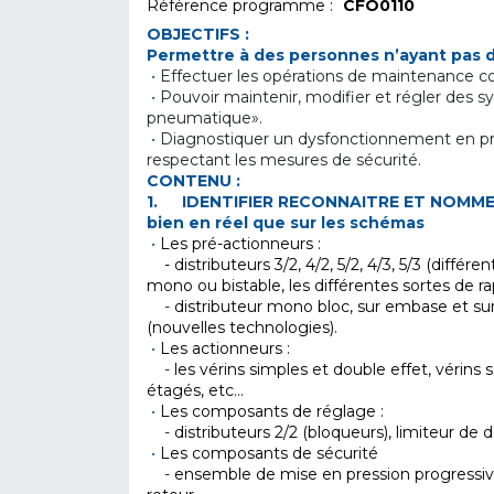
Référence programme :
CFO0110
OBJECTIFS :
Permettre à des personnes n’ayant pas 
•
Effectuer les opérations de maintenance co
•
Pouvoir maintenir, modifier et régler des
pneumatique».
•
Diagnostiquer un dysfonctionnement en p
respectant les mesures de sécurité.
CONTENU :
1.
IDENTIFIER RECONNAITRE ET NOMMER
bien en réel que sur les schémas
•
Les pré-actionneurs :
- distributeurs 3/2, 4/2, 5/2, 4/3, 5/3 (diffé
mono ou bistable, les différentes sortes de rap
-
distributeur mono bloc, sur embase et sur
(nouvelles technologies).
•
Les actionneurs :
-
les vérins simples et double effet, vérins sa
étagés, etc…
•
Les composants de réglage :
-
distributeurs 2/2 (bloqueurs), limiteur de d
•
Les composants de sécurité
-
ensemble de mise en pression progressive