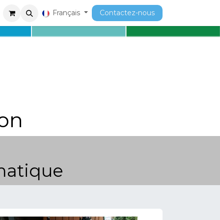
ment
Cours
Français
Contactez-nous
on
umatique