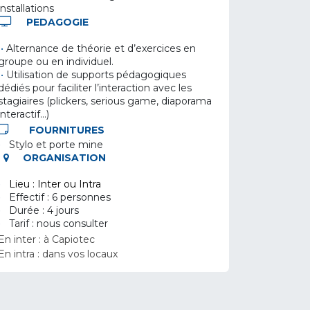
installations
PEDAGOGIE
•
Alternance de théorie et d’exercices en
groupe ou en individuel.
•
Utilisation de supports pédagogiques
dédiés pour faciliter l’interaction avec les
stagiaires (plickers, serious game, diaporama
interactif…)
FOURNITURES
•
Stylo et porte mine
ORGANISATION
•
Lieu : Inter ou Intra
•
Effectif : 6 personnes
•
Durée : 4 jours
•
Tarif : nous consulter
En inter : à Capiotec
En intra : dans vos locaux