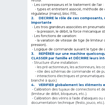
retour.
•
Les compresseurs et le traitement de l’air :
-
types et entretient associé, méthode de con
régulateur (mano), bloc FRL.
2.
DECRIRE le rôle de ces composants, u
importante
•
Les trois grandeurs associées en pneumati
-
la pression, le débit, la force mécanique 
•
Les fonctions de variation:
- l
a variation de vitesse de tige (le limiteur 
pression)..
•
Logique de commande suivant le type de d
3.
REPÉRER sur une machine quelconque 
CLASSER par famille et DÉCRIRE leurs in
•
Structure d’une installation :
- les pré-actionneurs, les actionneurs, les 
- rôle des schémas de commande et de pu
- interactions électriques et pneumatiques e
branché à quoi.)
4.
VERIFIER globalement les éléments e
•
Calibration des tuyaux de connections et de
(limiteur de débit, bloqueurs, etc..).
•
Calibration des vérins à l’aide d’abaques ou
documentation technique (festo, jouco, etc.).