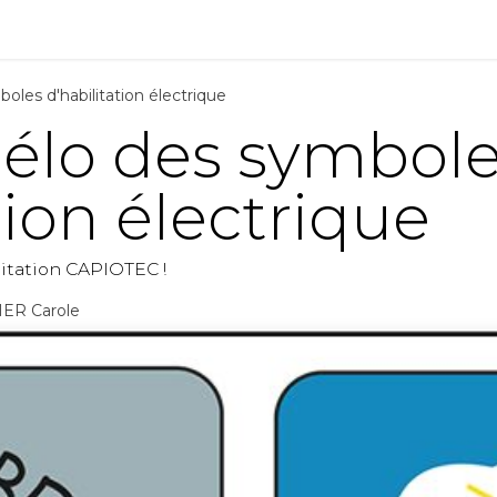
ions
Matériel
Formation
Actus
À propos
Recrute
oles d'habilitation électrique
élo des symbol
tion électrique
ilitation CAPIOTEC !
ER Carole