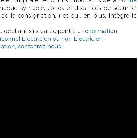
 et originale, les points importants de la
norme
haque symbole, zones et distances de sécurité,
e la consignation…) et qui, en plus, intègre le
 dépliant s'ils participent à une
formation
rsonnel Electricien ou non Electricien
!
ation, contactez-nous !