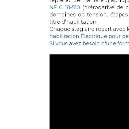
reprend, de manière graphique
NF C 18-510
(prérogative de c
domaines de tension, étapes d
titre d’habilitation.
Chaque stagiaire repart avec le
habilitation Electrique pour pe
Si vous avez besoin d'une form