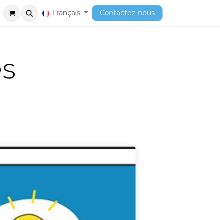
ment
Cours
Français
Contactez-nous
es