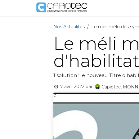
Se rendre au contenu
Boutique
Prestat
Nos Actualités
Le méli mélo des symb
Le méli m
d'habilita
1 solution : le nouveau Titre d'hab
7 avril 2022
par
Capiotec, MONNI
c